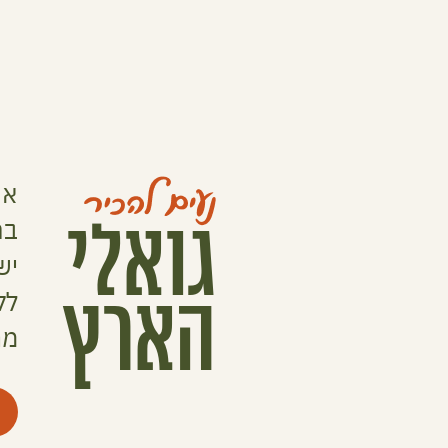
אנ
גואלי
בת
יש
הארץ
לק
מר